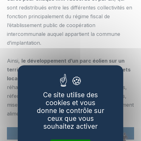
sont redistribués entre les différentes collectivités en
fonction principalement du régime fiscal de
l’établissement public de coopération
intercommunale auquel appartient la commune
d’implantation.
Ainsi,
le développement d’un parc éolien sur un
territoire permet souvent l’émergence de projets
locaux porteurs d’avenir
: chaufferies au bois,
réhabilitation des bâtiments publics et touristiques,
Ce site utilise des
réfection des routes, maintien de services publics,
cookies et vous
mise en place de circuits courts d’approvisionnement
donne le contrôle sur
alimentaire, etc…
ceux que vous
souhaitez activer