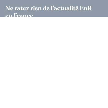
Ne ratez rien de l’actualité EnR
en France
Participez à nos évènements
07.10.26
16ème édition du Colloque National de France
renouvelables
Voir l’agenda