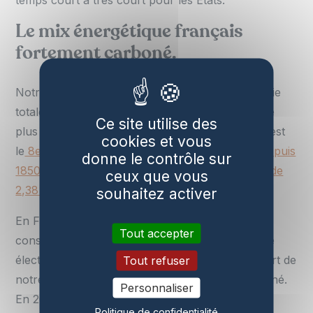
Le mix énergétique français
fortement carboné.
Notre pays n’occupe que 0,107 % de la superficie
totale de notre planète, mais émet chaque année
Ce site utilise des
plus de 1% des émissions mondiales. La France est
cookies et vous
le
8e pays au monde le plus émetteur de CO2 depuis
donne le contrôle sur
1850
. Depuis 1750 nous avons émis
l’équivalent de
ceux que vous
2,38 %
de toutes les émissions globales.
souhaitez activer
En France, plus de 60% de l’énergie que nous
Tout accepter
consommons est encore d’origine fossiles. Notre
électricité bas-carbone ne représente qu’un quart de
Tout refuser
notre mix énergétique qui reste fortement carboné.
Personnaliser
En 2022, la France a émis
403,8 Mt CO2e
.
Politique de confidentialité