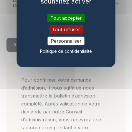
souhaitez activer
Hors développeurs, Exploitants et
Constructeurs
Tout accepter
Tout refuser
Personnaliser
Accéder au bulletin d’adhésion
Politique de confidentialité
Pour confirmer votre demande
d’adhésion, il vous suffit de nous
transmettre le bulletin d’adhésion
complété. Après validation de votre
demande par notre Conseil
d’administration, vous recevrez une
facture correspondant à votre