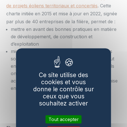
de projets éoliens territoriaux et concertés
. Cette
charte initiée en 2015 et mise à jour en 2022, signée
par plus de 40 entreprises de la filière, permet de :
mettre en avant des bonnes pratiques en matière
de développement, de construction et
d’exploitation
mieux prendre en compte les contraintes et les
souhaits des collectivités et des populations tout
en garantissant que les informations et les outils
ont été donnés aux élus afin qu’ils puissent
Ce site utilise des
accompagner les projets éoliens jusqu’à leur mise
cookies et vous
en œuvre et pendant leur exploitation.
donne le contrôle sur
ceux que vous
souhaitez activer
Télécharger la charte éthique
Tout accepter