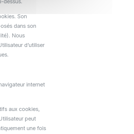
ci-dessus.
ookies. Son
éposés dans son
lité). Nous
lisateur d’utiliser
ues.
navigateur internet
ifs aux cookies,
tilisateur peut
atiquement une fois