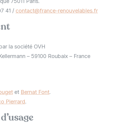
ique 75011 Paris.
07 41 /
contact@france-renouvelables.fr
nt
 par la société OVH
e Kellermann – 59100 Roubaix – France
ouget
et
Bernat Font
.
o Pierrard
.
 d’usage