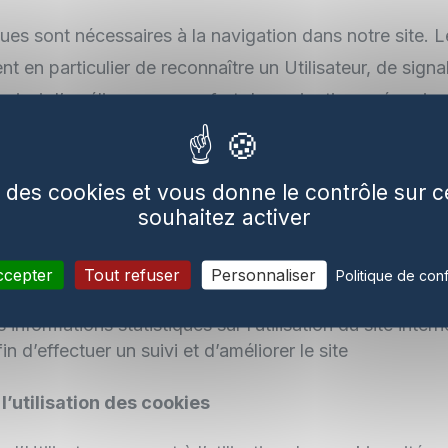
ues sont nécessaires à la navigation dans notre site. 
t en particulier de reconnaître un Utilisateur, de sign
et ainsi d’améliorer son confort de navigation, mémoris
s relatives à un formulaire qu’il a rempli sur le site. L
nt de mettre en œuvre des mesures de sécurité (ces c
se des cookies et vous donne le contrôle sur
 ou paramétrés sous peine de ne plus pouvoir accéder 
souhaitez activer
ccepter
Tout refuser
Personnaliser
Politique de conf
e des cookies techniques qui permettent :
informations statistiques sur l’utilisation du site intern
n d’effectuer un suivi et d’améliorer le site
’utilisation des cookies