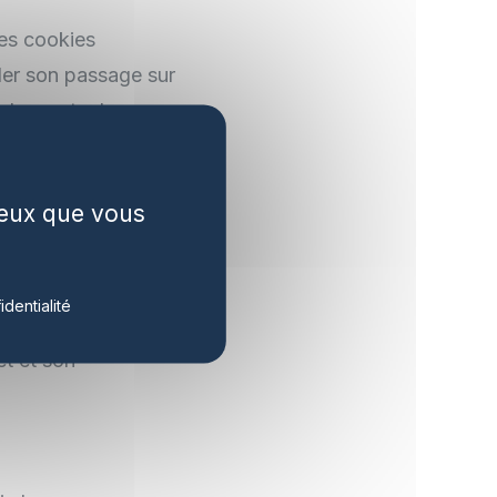
Les cookies
aler son passage sur
er les mots de passe
es cookies techniques
ookies ne peuvent
 ceux que vous
au site et/ou aux
identialité
et et son