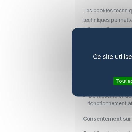
Les cookies techniq
techniques permetten
telle ou telle page 
et autres information
permettent égaleme
Ce site utili
pas être désactivés
services du site).
Tout a
Nous n’utilisons qu
De rassembler des 
fonctionnement afi
Consentement sur l