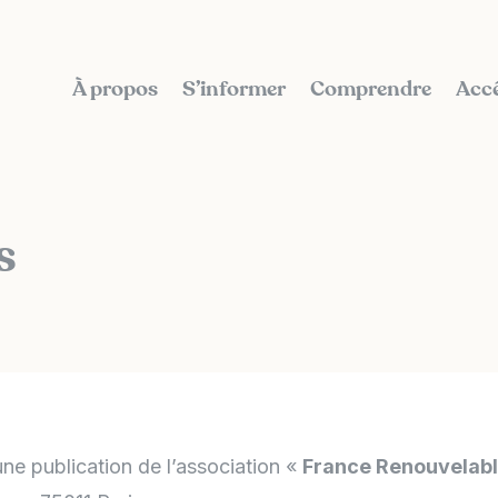
À propos
S’informer
Comprendre
Accé
s
 une publication de l’association «
France Renouvelab