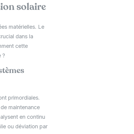
ion solaire
es matérielles. Le
crucial dans la
mment cette
e ?
ystèmes
sont primordiales.
s de maintenance
nalysent en continu
lie ou déviation par