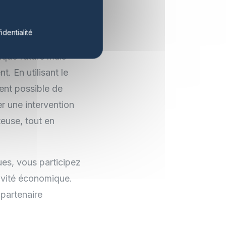
identialité
le domaine solaire.
ique future mais
. En utilisant le
ient possible de
 une intervention
teuse, tout en
ues, vous participez
tivité économique.
 partenaire