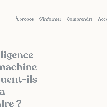
À propos
S’informer
Comprendre
Accé
ligence
e machine
uent-ils
la
ire ?