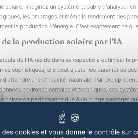
ie solaire. Imaginez un système capable d’analyser en 
logiques, les ombrages et même le rendement des pan
ément la production d’énergie. C’est exactement ce que
de la production solaire par l’IA
atouts de l’IA réside dans sa capacité à optimiser la pr
mes sophistiqués, elle peut ajuster les paramètres des 
 d’atteindre une efficacité maximale. Par exemple, en 
 données environnementales et techniques, ces système
ne baisse de performance due à un nuage passager ou
s panneaux, et ajuster leur fonctionnement en conséqu
ues.
se des cookies et vous donne le contrôle sur
es performances des panneaux solair