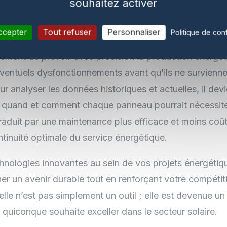
souhaitez activer
ccepter
Tout refuser
Personnaliser
Politique de conf
galement au cœur des capacités offertes par l’IA dans 
lement de prévoir avec précision la production énergét
’éventuels dysfonctionnements avant qu’ils ne surviennent
r analyser les données historiques et actuelles, il dev
 quand et comment chaque panneau pourrait nécessiter
raduit par une maintenance plus efficace et moins coû
tinuité optimale du service énergétique.
chnologies innovantes au sein de vos projets énergétiq
er un avenir durable tout en renforçant votre compéti
cielle n’est pas simplement un outil ; elle est devenue un
quiconque souhaite exceller dans le secteur solaire.