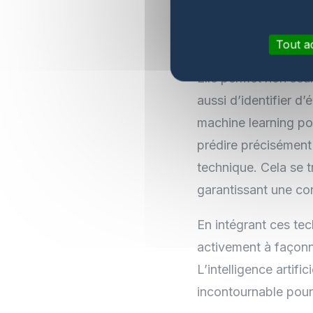
l’IA
Tout a
L’anticipation est é
Elle permet non seu
aussi d’identifier d
machine learning pou
prédire précisément
technique. Cela se t
garantissant une con
En intégrant ces te
activement à façonn
L’intelligence artifi
incontournable pour 