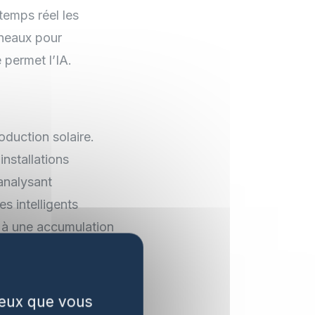
temps réel les
neaux pour
 permet l’IA.
oduction solaire.
installations
analysant
s intelligents
 à une accumulation
ence pour minimiser
 ceux que vous
es grâce à