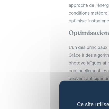
approche de l’énerg
conditions météoro
optimiser instantan
Optimisation 
L’un des principaux 
Grâce à des algorith
photovoltaïques afin
continuellement les
peuvent anticiper u
de poussière sur le
les pertes énergétiq
Ce site utili
Prédiction d