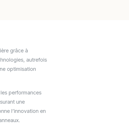
ière grâce à
echnologies, autrefois
une optimisation
e les performances
ssurant une
ionne l’innovation en
panneaux.