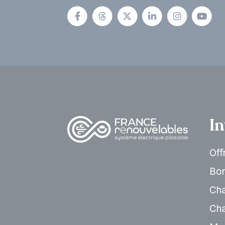
In
Oﬀr
Bon
Cha
Cha