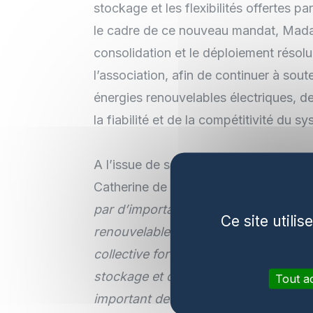
stockage et les flexibilités offertes 
le cadre de ce nouveau mandat, Madam
consolidation et le déploiement résolu 
l’association, afin de continuer à sout
énergies renouvelables électriques, de
la fiabilité et de la compétitivité du s
A l’issue de sa réélection par l’Asse
Catherine de Tourtier déclare :
« Ces 
par d’importantes évolutions pour no
Ce site utili
renouvelables nous a permis d’élargi
collective forte : les énergies renouve
stockage et donc la pilotabilité de no
Tout a
important de croissance pour notre 