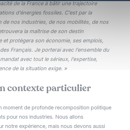
acité de la France à bâtir une trajectoire
ions d’énergies fossiles. C’est par la
on de nos industries, de nos mobilités, de nos
etrouvera la maîtrise de son destin
e et protègera son économie, ses emplois,
t des Français. Je porterai avec l’ensemble du
andat avec tout le sérieux, l’expertise,
nce de la situation exige. »
n contexte particulier
un moment de profonde recomposition politique
nts pour nos industries. Nous allons
ur notre expérience, mais nous devons aussi