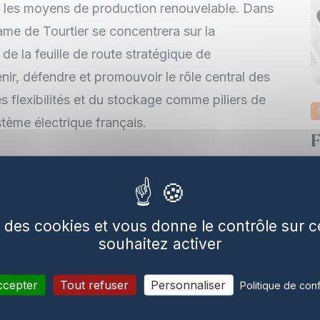
par les moyens de production renouvelable. Dans
e de Tourtier se concentrera sur la
de la feuille de route stratégique de
enir, défendre et promouvoir le rôle central des
s flexibilités et du stockage comme piliers de
ystème électrique français.
F
A
mblée générale de France renouvelables, Anne-
é
deux années de mandat ont été marquées
f
tre association. La naissance de France
se des cookies et vous donne le contrôle sur
r notre champ d’action, avec une conviction
souhaitez activer
lables, l’électrification des usages, le
V
tre système électrique sont un levier
ccepter
Tout refuser
Personnaliser
Politique de conf
pays. Notre souveraineté tant énergétique