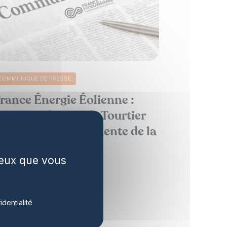
COMMUNIQUÉ DE PRESSE
rance Énergie Éolienne :
nne-Catherine de Tourtier
lue nouvelle Présidente de la
ilière
 ceux que vous
oir plus d’actualités
identialité