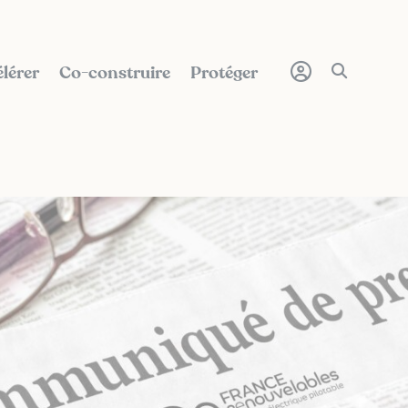
lérer
Co-construire
Protéger