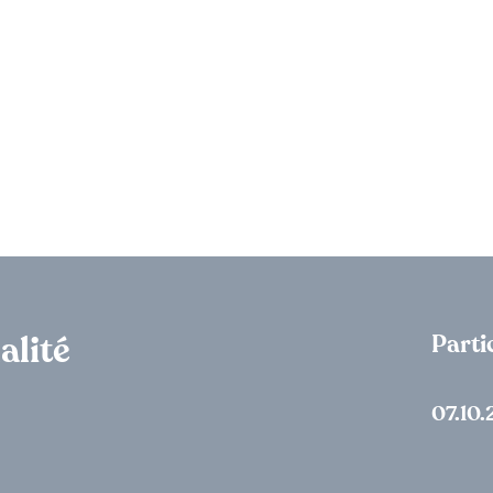
Parti
alité
07.10.