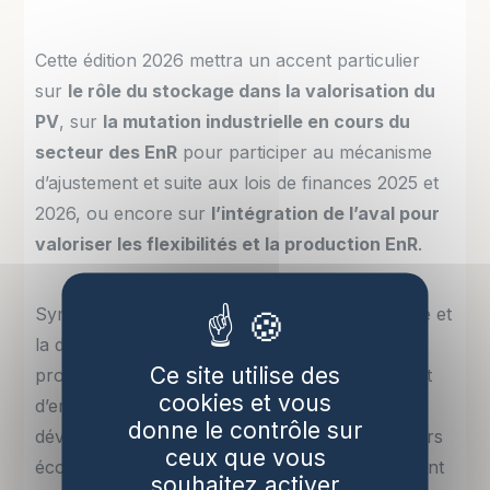
Cette édition 2026 mettra un accent particulier
sur
le rôle du stockage dans la valorisation du
PV
, sur
la mutation industrielle en cours du
secteur des EnR
pour participer au mécanisme
d’ajustement et suite aux lois de finances 2025 et
2026, ou encore sur
l’intégration de l’aval pour
valoriser les flexibilités et la production EnR
.
Symbiose entre l’offre d’électricité renouvelable et
la demande, le stockage, la flexibilité des
Ce site utilise des
producteurs et des consommateurs sont autant
cookies et vous
d’enjeux majeurs, d’opportunités de
donne le contrôle sur
développement et de croissance dont les acteurs
ceux que vous
économiques, industriels et institutionnels doivent
souhaitez activer