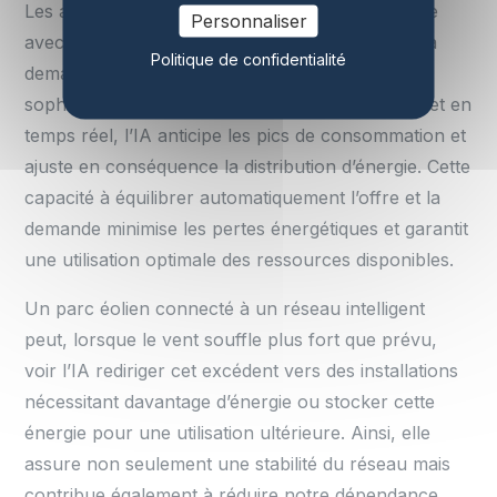
Les algorithmes intelligents permettent de prédire
Personnaliser
avec une précision inégalée les fluctuations de la
Politique de confidentialité
demande énergétique. Grâce à des modèles
sophistiqués basés sur des données historiques et en
temps réel, l’IA anticipe les pics de consommation et
ajuste en conséquence la distribution d’énergie. Cette
capacité à équilibrer automatiquement l’offre et la
demande minimise les pertes énergétiques et garantit
une utilisation optimale des ressources disponibles.
Un parc éolien connecté à un réseau intelligent
peut, lorsque le vent souffle plus fort que prévu,
voir l’IA rediriger cet excédent vers des installations
nécessitant davantage d’énergie ou stocker cette
énergie pour une utilisation ultérieure. Ainsi, elle
assure non seulement une stabilité du réseau mais
contribue également à réduire notre dépendance