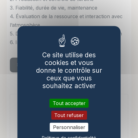
3. Fiabilité, durée de vie, maintenance
4. Évaluation de la ressource et interaction avec
l’atmosphère
5. Développements technologiques dans l’éolien
6. Impact sur l’environnement et la biodiversité
Ce site utilise des
cookies et vous
S’inscrire
donne le contrôle sur
ceux que vous
souhaitez activer
Tout accepter
Partagez cet événement
Tout refuser
Personnaliser
Politique de confidentialité