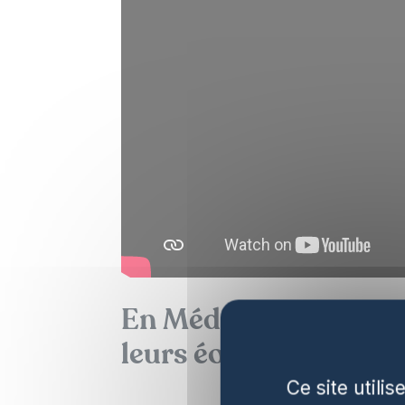
En Méditerranée, Eo
leurs éoliennes flotta
Ce site utili