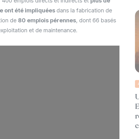
 400 emplois directs et indirects et
plus de
re ont été impliquées
dans la fabrication de
tion de
80 emplois pérennes
, dont 66 basés
’exploitation et de maintenance.
U
E
r
c