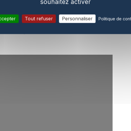
souhaitez activer
ge des côtes de l’Aude et des Pyrénées-
njecté leurs premiers électrons sur le réseau :
ccepter
Tout refuser
Personnaliser
Politique de conf
um mené par Qair, à 18 km de Gruissan et