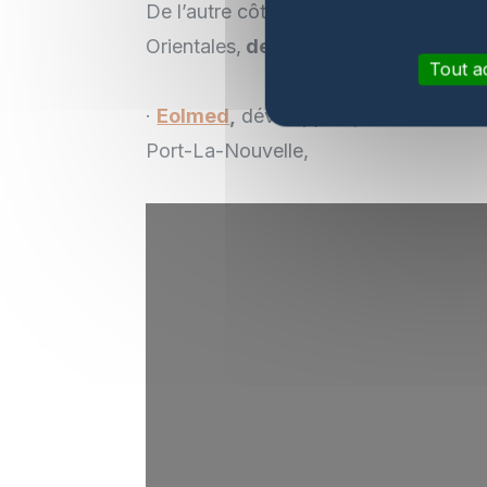
De l’autre côté de l’Hexagone, au lar
Orientales,
deux fermes pilotes
ont i
Tout a
·
Eolmed
,
développée par un consorti
Port-La-Nouvelle,