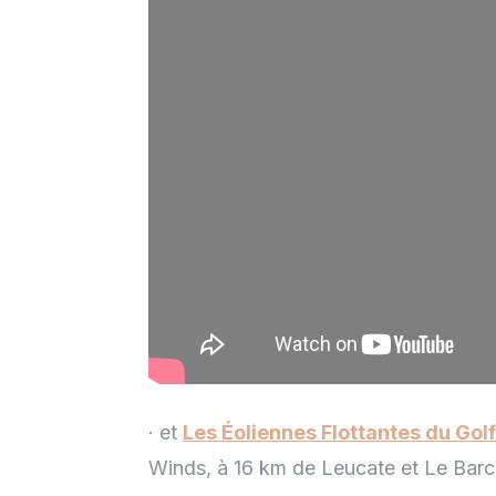
· et
Les Éoliennes Flottantes du Golf
Winds, à 16 km de Leucate et Le Barc