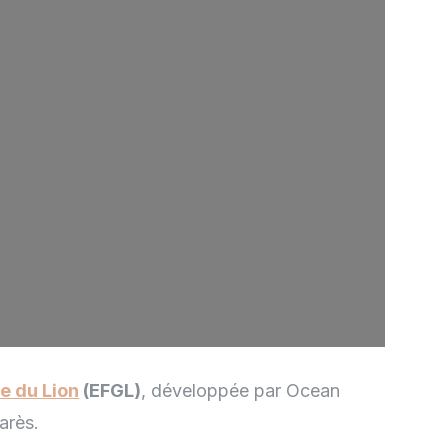
e du Lion
(EFGL)
, développée par Ocean
arès.