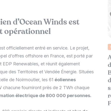
lien d’Ocean Winds est
t opérationnel
st officiellement entré en service. Le projet,
pel d’offres offshore en France, est porté par
A
et EDP Renewables, et réunit également
d
que des Territoires et Vendée Énergie. Situées
B
celle de Noirmoutier, les 61
éoliennes
d
 chacune fourniront près de 2 TWh chaque
s
r
mation électrique de 800 000 personnes.
F