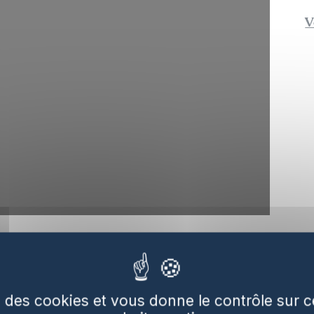
V
lmed et EFGL raccordent
ntes
se des cookies et vous donne le contrôle sur