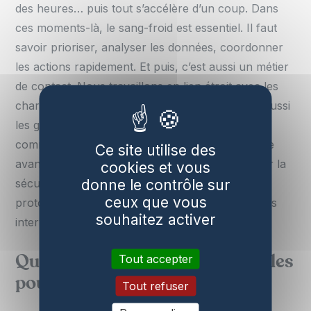
des heures… puis tout s’accélère d’un coup. Dans
ces moments-là, le sang-froid est essentiel. Il faut
savoir prioriser, analyser les données, coordonner
les actions rapidement. Et puis, c’est aussi un métier
de contact. Nous travaillons en lien étroit avec les
chargés d’exploitation, les équipes terrain mais aussi
les gestionnaires du réseau électrique. La
communication est la clé pour que tout le monde
Ce site utilise des
avance dans le même sens. Il ne faut pas oublier la
cookies et vous
donne le contrôle sur
sécurité, il faut être rigoureux, appliquer les
ceux que vous
protocoles… notamment dans la coordination des
souhaitez activer
interventions sur site.
Tout accepter
Quelles sont les expériences utiles
pour occuper ce type de poste ?
Tout refuser