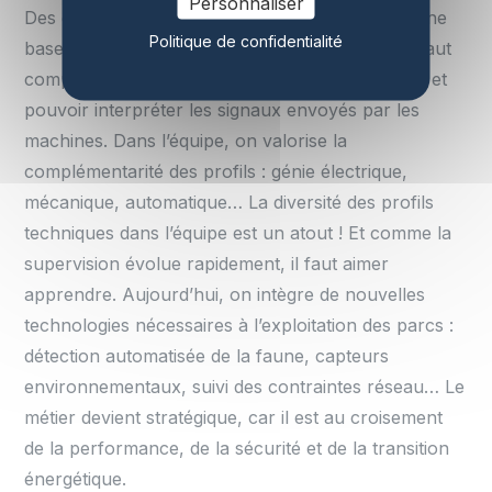
Personnaliser
Des compétences en maintenance constituent une
Politique de confidentialité
base solide pour bien appréhender le métier. Il faut
comprendre ce qui se passe sur site, à distance, et
pouvoir interpréter les signaux envoyés par les
machines. Dans l’équipe, on valorise la
complémentarité des profils : génie électrique,
mécanique, automatique… La diversité des profils
techniques dans l’équipe est un atout ! Et comme la
supervision évolue rapidement, il faut aimer
apprendre. Aujourd’hui, on intègre de nouvelles
technologies nécessaires à l’exploitation des parcs :
détection automatisée de la faune, capteurs
environnementaux, suivi des contraintes réseau… Le
métier devient stratégique, car il est au croisement
de la performance, de la sécurité et de la transition
énergétique.