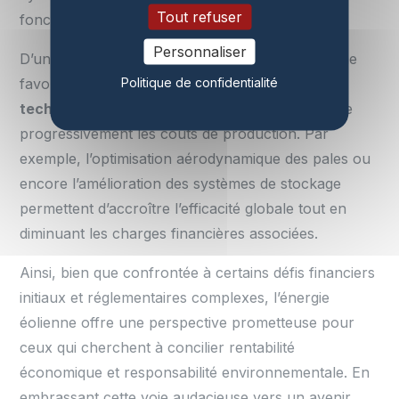
Tout refuser
foncière.
Personnaliser
D’un point de vue compétitif, l’éolien se positionne
Politique de confidentialité
favorablement grâce à ses
innovations
technologiques
constantes qui tendent à réduire
progressivement les coûts de production. Par
exemple, l’optimisation aérodynamique des pales ou
encore l’amélioration des systèmes de stockage
permettent d’accroître l’efficacité globale tout en
diminuant les charges financières associées.
Ainsi, bien que confrontée à certains défis financiers
initiaux et réglementaires complexes, l’énergie
éolienne offre une perspective prometteuse pour
ceux qui cherchent à concilier rentabilité
économique et responsabilité environnementale. En
embrassant cette voie audacieuse vers un avenir