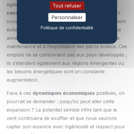
également un impact
socio-économique
Tout refuser
considérable
. La création d’emplois est un aspect
Personnaliser
souvent sous-estimé mais crucial du développement
Politique de confidentialité
éolien. Des milliers de postes voient le jour chaque
année grâce aux projets liés aux installations, à la
maintenance et à l’exploitation des parcs éoliens. Ces
emplois ne se cantonnent pas aux pays développés ;
ils s’étendent également aux régions émergentes où
les besoins énergétiques sont en constante
augmentation.
Face à ces
dynamiques économiques
positives, on
pourrait se demander : jusqu’où peut aller cette
expansion ? Le potentiel semble infini tant que le
vent continuera de souffler et que nous saurons
capter son essence avec ingéniosité et respect pour