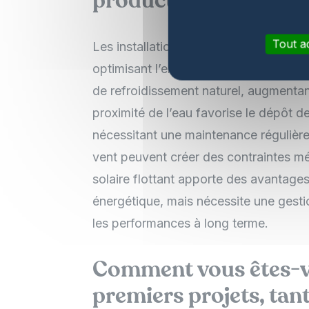
production et le sys
Tout a
Les installations sur l’eau bénéficie
optimisant l’ensoleillement direct. La
de refroidissement naturel, augmentan
proximité de l’eau favorise le dépôt d
nécessitant une maintenance régulièr
vent peuvent créer des contraintes mé
solaire flottant apporte des avantage
énergétique, mais nécessite une gesti
les performances à long terme.
Comment vous êtes-v
premiers projets, tan