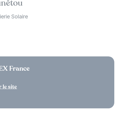
nétou
erie Solaire
X France
 le site