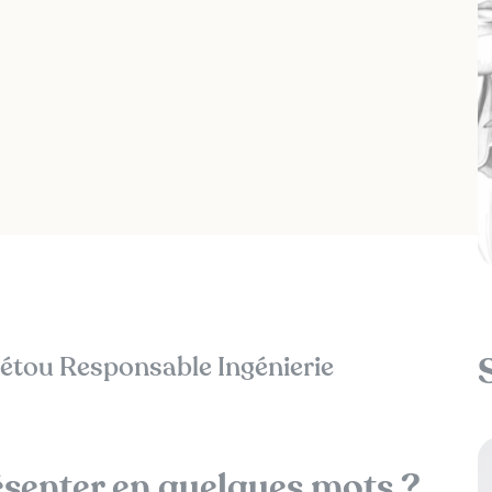
étou Responsable Ingénierie
senter en quelques mots ?