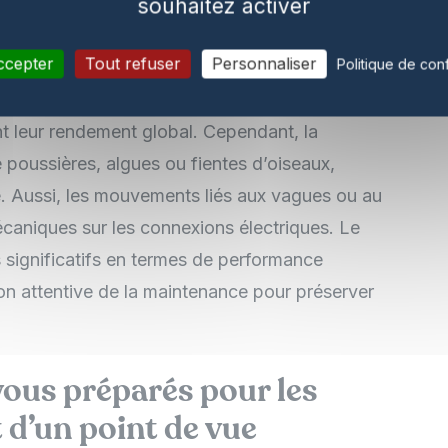
tème en lui-même ?
souhaitez activer
ccepter
Tout refuser
Personnaliser
Politique de conf
nt généralement de grands espaces dégagés,
 présence d’eau sous les panneaux crée un effet
t leur rendement global. Cependant, la
e poussières, algues ou fientes d’oiseaux,
e. Aussi, les mouvements liés aux vagues ou au
caniques sur les connexions électriques. Le
s significatifs en termes de performance
on attentive de la maintenance pour préserver
ous préparés pour les
t d’un point de vue