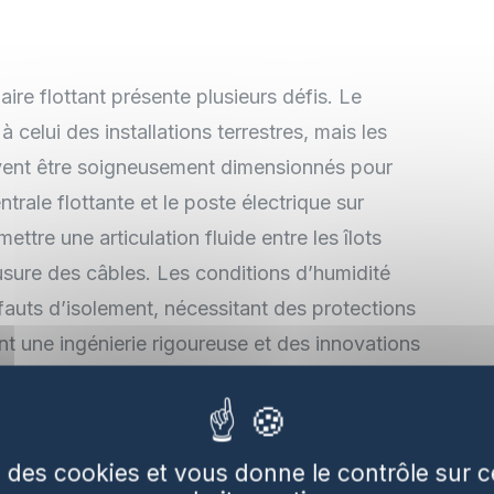
aire flottant présente plusieurs défis. Le
celui des installations terrestres, mais les
ivent être soigneusement dimensionnés pour
ntrale flottante et le poste électrique sur
tre une articulation fluide entre les îlots
 l’usure des câbles. Les conditions d’humidité
auts d’isolement, nécessitant des protections
nt une ingénierie rigoureuse et des innovations
u flottant sur la
se des cookies et vous donne le contrôle sur