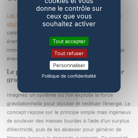
cookies et vous
donne le contrôle sur
ceux que vous
Les technologies émergentes dans le domaine du
souhaitez activer
stockage d’énergie
se positionnent comme des
catalyseurs essentiels pour une transition
Tout accepter
énergétique réussie. Mais quelles sont ces
innovations qui pourraient bouleverser le paysage
Tout refuser
énergétique actuel ?
Personnaliser
Le potentiel du stockage d’énergie par
Politique de confidentialité
gravité
Imaginez un système où l’on exploite la force
gravitationnelle pour stocker et restituer l’énergie. Le
concept repose sur le principe simple mais ingénieux
de soulever des masses lourdes à l’aide d’un surplus
d’électricité, puis de les abaisser pour générer de