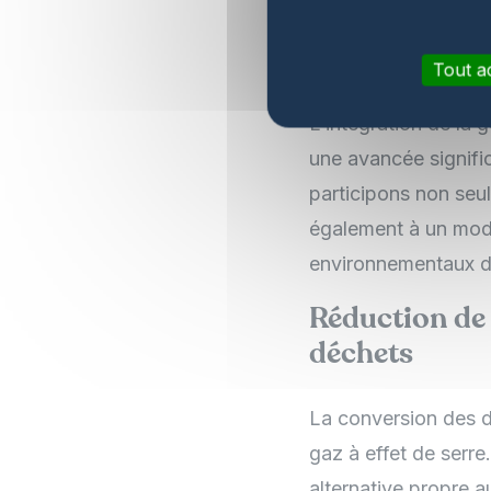
Avantages 
d’énergie r
Tout a
L’intégration de la
une avancée signific
participons non seu
également à un modè
environnementaux d
Réduction de 
déchets
La conversion des d
gaz à effet de serr
alternative propre 