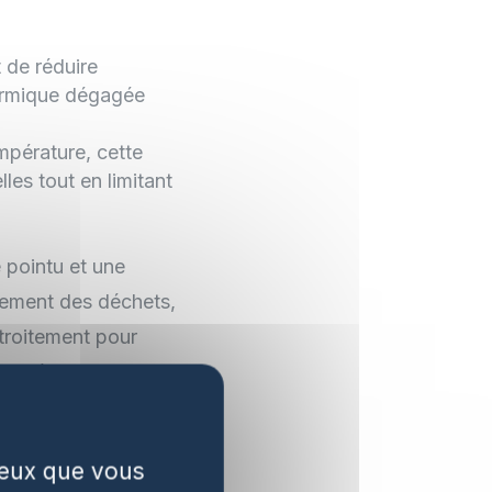
de réduire
hermique dégagée
mpérature, cette
es tout en limitant
e pointu et une
itement des déchets,
étroitement pour
es défis
sion globale où
x et soutenable.
 ceux que vous