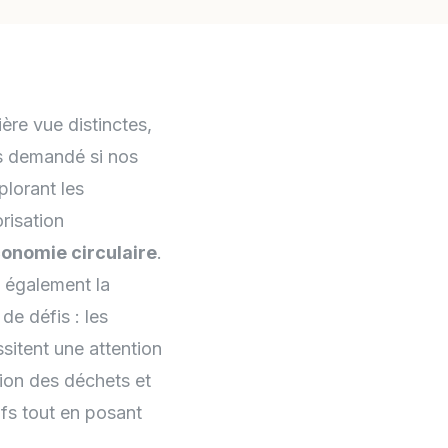
ière vue distinctes,
s demandé si nos
plorant les
orisation
onomie circulaire
.
e également la
de défis : les
itent une attention
tion des déchets et
fs tout en posant