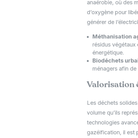
anaérobie, où des 
d’oxygène pour libé
générer de l’électri
Méthanisation ag
résidus végétaux 
énergétique.
Biodéchets urbai
ménagers afin de 
Valorisation 
Les déchets solide
volume qu’ils représ
technologies avancée
gazéification, il es