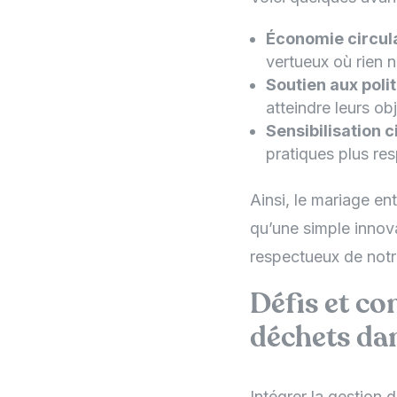
Économie circula
vertueux où rien n
Soutien aux polit
atteindre leurs o
Sensibilisation c
pratiques plus re
Ainsi, le mariage en
qu’une simple innov
respectueux de not
Défis et co
déchets dan
Intégrer la gestion 