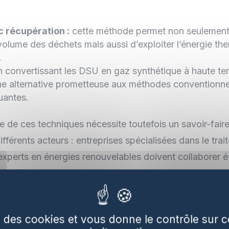
c récupération :
cette méthode permet non seulement 
volume des déchets mais aussi d’exploiter l’énergie t
.
 convertissant les DSU en gaz synthétique à haute te
ne alternative prometteuse aux méthodes conventionnell
uantes.
ce de ces techniques nécessite toutefois un savoir-fair
ifférents acteurs : entreprises spécialisées dans le tra
 experts en énergies renouvelables doivent collaborer 
ices écologiques et économiques. La transformation d
 opportunités énergétiques s’inscrit ainsi dans une vi
nt un maillon essentiel vers un avenir plus respectueu
se des cookies et vous donne le contrôle sur