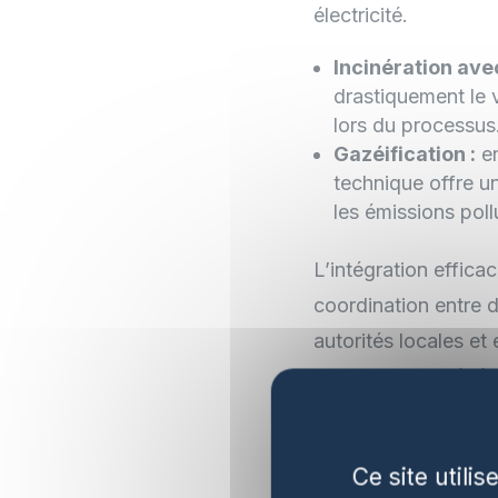
électricité.
Incinération ave
drastiquement le 
lors du processus
Gazéification :
en
technique offre u
les émissions poll
L’intégration effica
coordination entre d
autorités locales et
maximiser les bénéf
environnementaux en
chaque déchet devie
Ce site utili