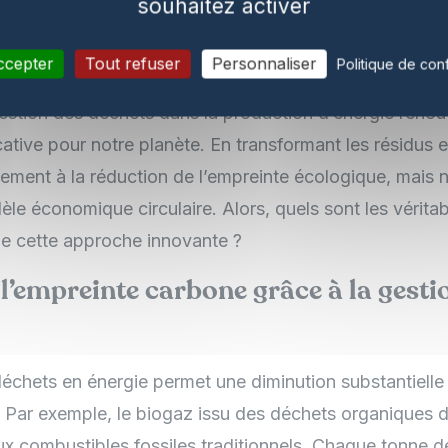
environnementaux de la produ
souhaitez activer
enouvelable à partir des déchet
ccepter
Tout refuser
Personnaliser
Politique de conf
 gestion des déchets dans la production d’énergie reno
ative pour notre planète. En transformant les résidus 
lement à la réduction de l’empreinte écologique, mais 
le économique circulaire. Alors, quels sont les vérita
e cette approche innovante ?
l’empreinte carbone grâce à la gesti
échets en énergie permet une diminution substantielle
e. Par exemple, le biogaz issu des déchets organiques 
aux combustibles fossiles traditionnels. Chaque tonne 