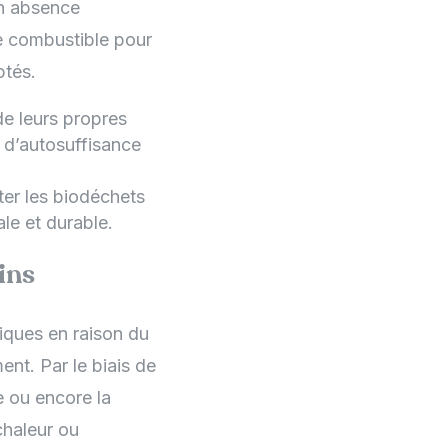
n absence
e combustible pour
ptés.
de leurs propres
 d’autosuffisance
cter les biodéchets
le et durable.
ins
ques en raison du
nt. Par le biais de
e ou encore la
chaleur ou