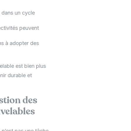
t dans un cycle
ectivités peuvent
ns à adopter des
elable est bien plus
ir durable et
stion des
uvelables
s n’est pas une tâche