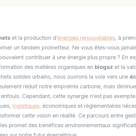
hets
et la production d’
énergies renouvelables
, à prem
former un tandem prometteur. Ne vous êtes-vous jamai
pouvaient contribuer à une énergie plus propre ? En ex
formation des matières organiques en
biogaz
et la val
hets solides urbains, nous ouvrons la voie vers une
éc
seulement réduit notre empreinte carbone, mais diminu
enfouis. Cependant, cette synergie n’est pas exempte 
ques,
logistiques,
économiques et réglementaires nécess
ansformer cette vision en réalité. Ce parcours entre ges
les promet des bénéfices environnementaux significati
les sur notre futur énergétique.