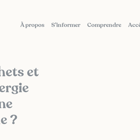
À propos
S’informer
Comprendre
Accé
hets et
ergie
une
e ?