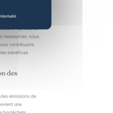
ction
s
identialité
uvelable représente
en ressources, nous
nous contribuons
bles bénéfices
on des
 des émissions de
devient une
de biodéchets