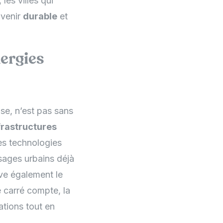
les villes qui
avenir
durable
et
nergies
se, n’est pas sans
frastructures
s technologies
sages urbains déjà
ve également le
 carré compte, la
ations tout en