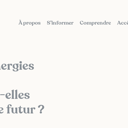
À propos
S’informer
Comprendre
Accé
ergies
-elles
e futur ?