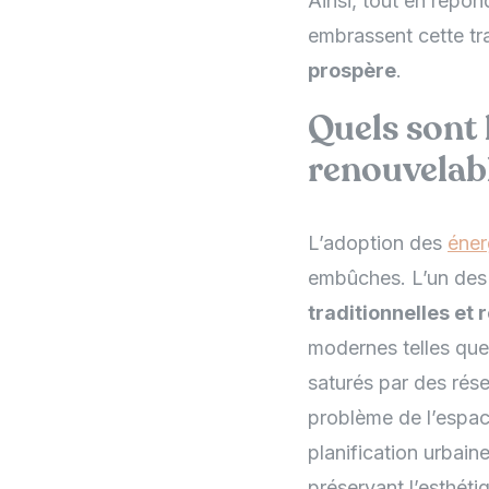
Ainsi, tout en répon
embrassent cette tra
prospère
.
Quels sont l
renouvelabl
L’adoption des
éner
embûches. L’un des 
traditionnelles et
modernes telles que
saturés par des rés
problème de l’espac
planification urbaine
préservant l’esthéti