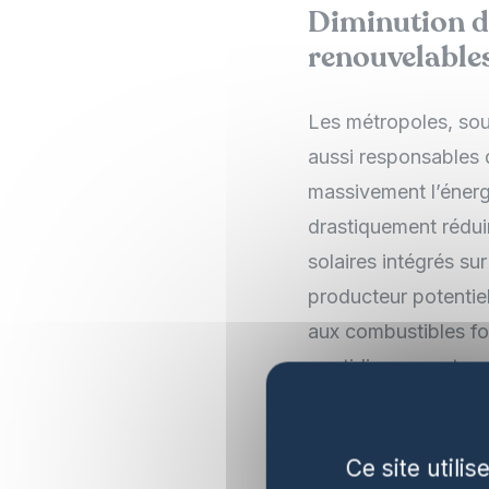
Diminution d
renouvelables
Les métropoles, so
aussi responsables 
massivement l’énergi
drastiquement rédui
solaires intégrés su
producteur potentie
aux combustibles fo
quotidiennement.
Impact économ
villes futures
Ce site utili