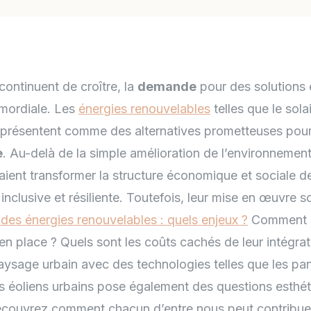
continuent de croître, la
demande
pour des solutions 
imordiale. Les
énergies renouvelables
telles que le solai
se présentent comme des alternatives prometteuses pour
e
. Au-delà de la simple amélioration de l’environnemen
ient transformer la structure économique et sociale de n
inclusive et résiliente. Toutefois, leur mise en œuvre s
r des énergies renouvelables : quels enjeux ?
Comment c
 en place ? Quels sont les coûts cachés de leur intégrati
aysage urbain avec des technologies telles que les pa
cs éoliens urbains pose également des questions esthét
écouvrez comment chacun d’entre nous peut contribuer