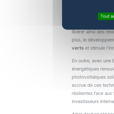
L’essor des technolo
constitue également
Tout a
importations nettes 
libérer ainsi des re
plus, le développeme
verts
et stimule l’
En outre, avec une b
énergétiques renouv
photovoltaïques sol
accrue de ces techn
résilientes face aux
investisseurs intern