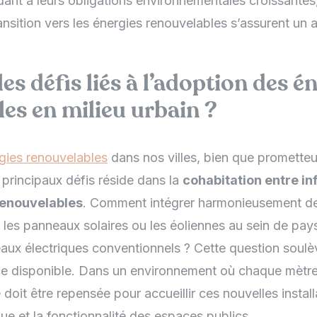
dant à leurs obligations environnementales croissantes, 
nsition vers les énergies renouvelables s’assurent un 
es défis liés à l’adoption des é
es en milieu urbain ?
gies renouvelables
dans nos villes, bien que prometteu
principaux défis réside dans la
cohabitation entre in
 renouvelables
. Comment intégrer harmonieusement de
 les panneaux solaires ou les éoliennes au sein de pay
eaux électriques conventionnels ? Cette question soulè
e disponible. Dans un environnement où chaque mètre
 doit être repensée pour accueillir ces nouvelles install
que et la fonctionnalité des espaces publics.