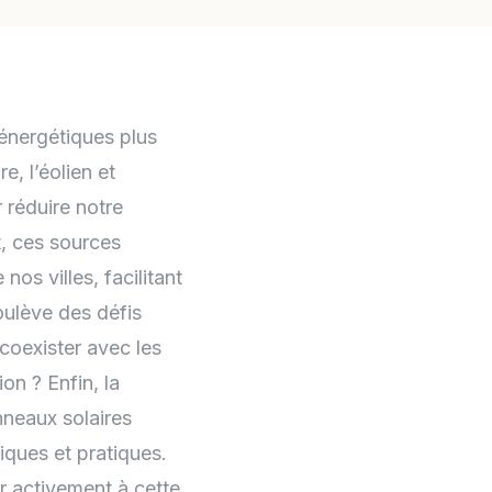
énergétiques plus
re, l’éolien et
 réduire notre
t, ces sources
os villes, facilitant
oulève des défis
oexister avec les
on ? Enfin, la
nneaux solaires
iques et pratiques.
 activement à cette