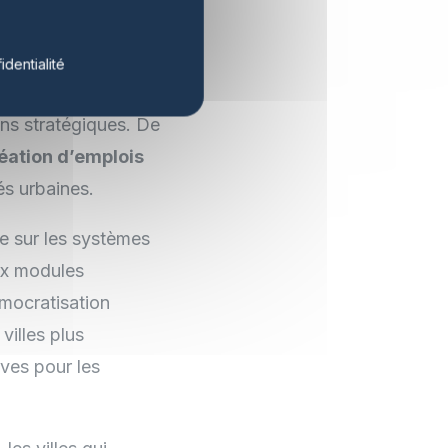
onnement ; il
révue de 30% des
identialité
ergétique globale et
ins stratégiques. De
éation d’emplois
s urbaines.
re sur les systèmes
ux modules
émocratisation
villes plus
ives pour les