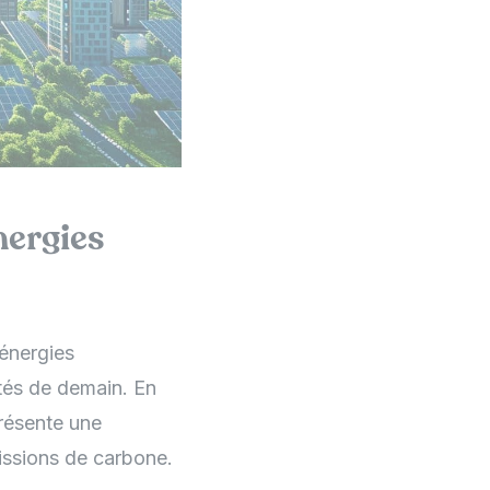
nergies
 énergies
ités de demain. En
présente une
issions de carbone.