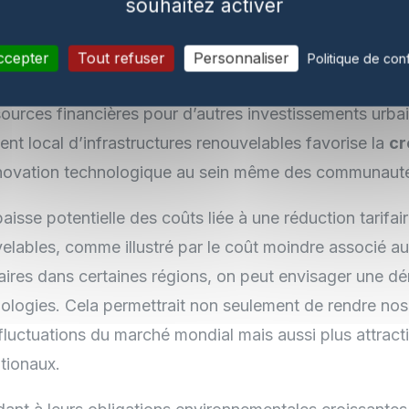
souhaitez activer
gies vertes n’est pas seulement bénéfique pour l’envir
 un levier économique considérable. La diminution p
ccepter
Tout refuser
Personnaliser
Politique de conf
de combustibles fossiles pourrait alléger la facture én
ssources financières pour d’autres investissements urba
nt local d’infrastructures renouvelables favorise la
cr
innovation technologique au sein même des communauté
aisse potentielle des coûts liée à une réduction tarifai
elables, comme illustré par le coût moindre associé a
aires dans certaines régions, on peut envisager une d
ologies. Cela permettrait non seulement de rendre nos 
 fluctuations du marché mondial mais aussi plus attract
ationaux.