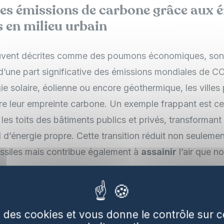
es émissions de carbone grâce aux é
 en milieu urbain
uvent décrites comme des poumons économiques, son
d’une part significative des émissions mondiales de C
e solaire, éolienne ou encore géothermique, les villes
re leur empreinte carbone. Un exemple frappant est c
r les toits des bâtiments publics et privés, transforman
l d’énergie propre. Cette transition réduit non seulem
ssiles mais contribue également à
assainir
l’air que n
ique positif des énergies renouvela
se des cookies et vous donne le contrôle sur