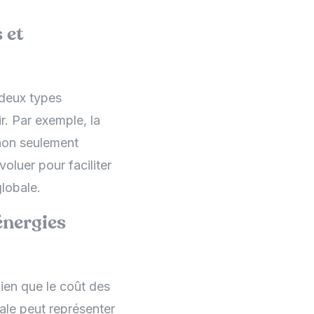
 et
 deux types
ir. Par exemple, la
 non seulement
oluer pour faciliter
globale.
énergies
ien que le coût des
iale peut représenter