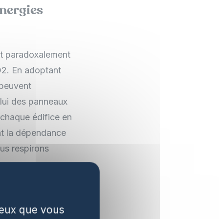
nergies
t paradoxalement
O2. En adoptant
 peuvent
elui des panneaux
t chaque édifice en
ent la dépendance
ous respirons
bles sur les
 ceux que vous