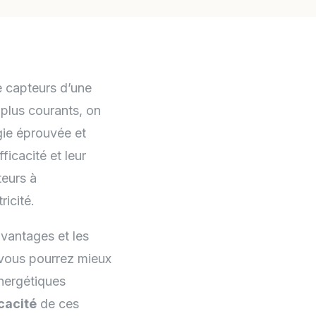
 capteurs d’une
s plus courants, on
gie éprouvée et
ficacité et leur
teurs à
ricité.
avantages et les
 vous pourrez mieux
nergétiques
icacité
de ces