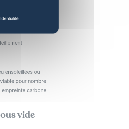
identialité
leillement
u ensoleillées ou
n viable pour nombre
e empreinte carbone
sous vide