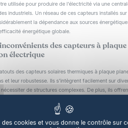
tre utilisée pour produire de l’électricité via une centr
des industriels. Un réseau de ces capteurs installés sur 
nsidérablement la dépendance aux sources énergétique
’efficacité énergétique globale.
inconvénients des capteurs à plaque
on électrique
atouts des capteurs solaires thermiques à plaque plane
s et leur robustesse. Ils s’intègrent facilement sur div
 nécessiter de structures complexes. De plus, ils offr
s conditions météorologiques variées.
et inconvénients de ces capteurs :
se des cookies et vous donne le contrôle sur