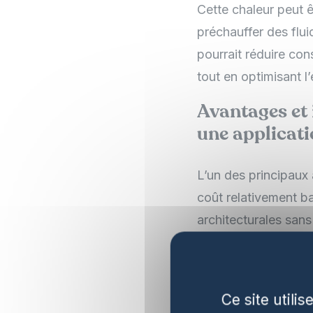
Cette chaleur peut ê
préchauffer des flui
pourrait réduire co
tout en optimisant l
Avantages et 
une applicati
L’un des principaux 
coût relativement ba
architecturales sans
stable même sous de
Voici les avantages 
Ce site utili
Avantages :