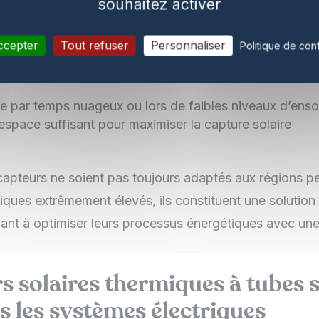
souhaitez activer
nception et installation facile
érieur comparé aux autres technologies solaires
ccepter
Tout refuser
Personnaliser
Politique de conf
nce dans divers climats
ite par temps nuageux ou lors de faibles niveaux d’enso
espace suffisant pour maximiser la capture solaire
capteurs ne soient pas toujours adaptés aux régions pe
iques extrêmement élevés, ils constituent une solutio
hant à optimiser leurs processus énergétiques avec un
s solaires thermiques à tubes 
ns les systèmes électriques