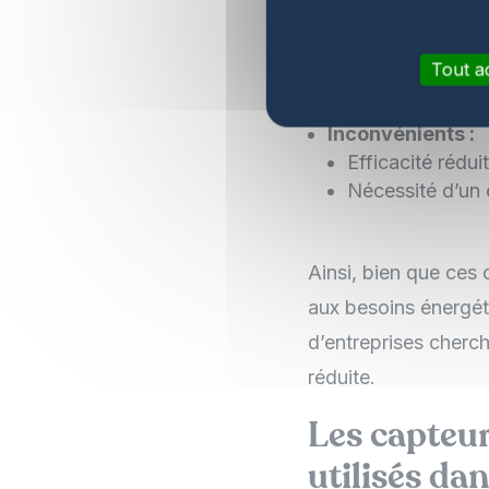
Simplicité de co
Coût initial inf
Tout a
Bonne performa
Inconvénients :
Efficacité rédu
Nécessité d’un 
Ainsi, bien que ces 
aux besoins énergét
d’entreprises cherc
réduite.
Les capteur
utilisés da