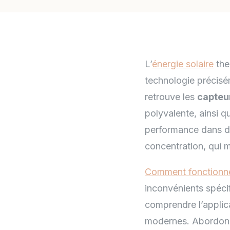
L’
énergie solaire
the
technologie précis
retrouve les
capteu
polyvalente, ainsi q
performance dans di
concentration, qui m
Comment fonctionne 
inconvénients spéci
comprendre l’applic
modernes. Abordons