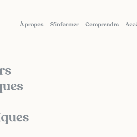
À propos
S’informer
Comprendre
Accé
rs
ques
iques