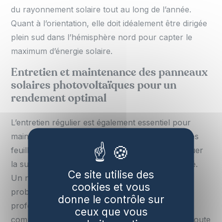
du rayonnement solaire tout au long de l’année.
Quant à l’orientation, elle doit idéalement être dirigée
plein sud dans l’hémisphère nord pour capter le
maximum d’énergie solaire.
Entretien et maintenance des panneaux
solaires photovoltaïques pour un
rendement optimal
L’entretien régulier est également essentiel pour
maintenir un rendement optimal. La poussière, les
feuilles mortes ou même la neige peuvent obstruer
la surface des panneaux et réduire leur efficacité.
Ce site utilise des
Un nettoyage périodique permet de pallier ce
cookies et vous
problème. De plus, un contrôle régulier par des
donne le contrôle sur
professionnels certifiés garantit que chaque
ceux que vous
composant fonctionne correctement et détecte toute