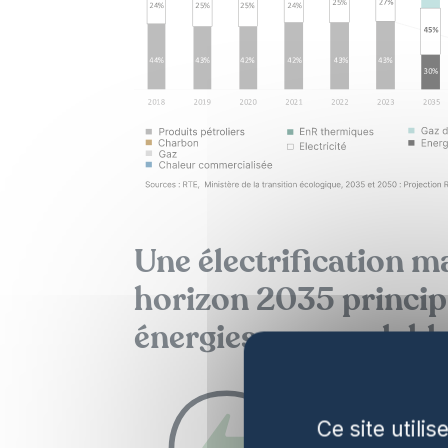
Une électrification m
horizon 2035 princip
énergies renouvelabl
Ce site utili