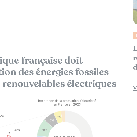
L
r
ique française doit
d
ion des énergies fossiles
s renouvelables électriques
V