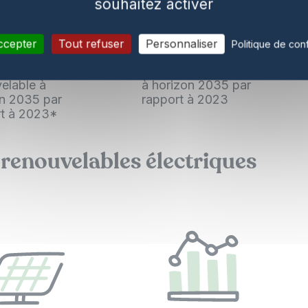
souhaitez activer
ccepter
Tout refuser
Personnaliser
Politique de conf
TWh (+270 %)
+50 TWh (+15 %) de
duction
production nucléaire
elable à
à horizon 2035 par
on 2035 par
rapport à 2023
rt à 2023*
 renouvelables électriques