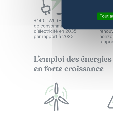
Tout a
+140 TWh (+30 %)
+190 
de consommation
de pro
d’électricité en 2035
renouv
par rapport à 2023
horiz
rappo
L’emploi des énergies
en forte croissance